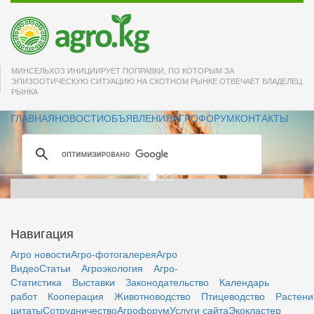
Друзья! Пусть успех
МИНСЕЛЬХОЗ ИНИЦИИРУЕТ ПОПРАВКИ, ПО КОТОРЫМ ЗА
сопутствует всем
ЭПИЗООТИЧЕСКУЮ СИТУАЦИЮ НА СКОТНОМ РЫНКЕ ОТВЕЧАЕТ ВЛАДЕЛЕЦ
РЫНКА
Вашим начинаниям
ГЛАВНАЯ
НОВОСТИ
ОБЪЯВЛЕНИЯ
АГРОФОРУМ
КОНТАКТЫ
всегда и во всём!
Навигация
Агро новости
Агро-фотогалерея
Агро
Видео
Статьи
Агроэкология
Агро-
Статистика
Выставки
Законодательство
Календарь
работ
Кооперация
Животноводство
Птицеводство
Растени
цитаты
Сотрудничество
Агрофорум
Услуги сайта
Экокластер