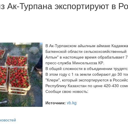
из Ак-Турпана экспортируют в Р
В Ак-Турпакском айылным аймаке Кадамжа
Баткенской области сельскохозяйственный
Алтын" в настоящее время обрабатывает 7
пресс-служба Минсельхоза КР.
В общей сложности в объединении трудятс
В этом году с 1 га земли собирают до 30 т
"Клери", который экспортируются в Росси
Республику Казахстан по цене 420-430 сомов
Сообщи свою новость:
Источник:
vb.kg
 новостей