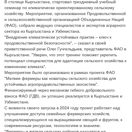
В столице Кыргызстана, стартовал трехдневный учебный
семинар по климатически ориентированному сельскому
хозяйству. Мероприятие, организованное Продовольственной
и сельскохозяйственной организацией Объединенных Наций
(ФАО), собрало ведущих специалистов и экспертов аграрного
сектора из Кыргызстана и Узбекистана.
"Внедрение климатически устойчивых практик – ключ к
продовольственной безопасности", – сказал в своей
приветственной речи Олег Гучгельдыев, представитель ФАО в
Кыргызстане. "Уверен, что этот тренинг поможет укрепить
потенциал специалистов для адаптации сельского хозяйства к
изменению климата".
Мероприятие было организовано в рамках проекта ФАО
"Мелкие фермеры как новаторы сельского хозяйства для
устойчивых агропродовольственных экосистем".
Финансируемый через механизм гибкого добровольного
взноса ФАО (ГДВ), он успешно реализуется в Кыргызстане и
Узбекистане.
С момента своего запуска в 2024 году проект работает над
улучшением доступа семейных фермерских хозяйств,
специализирующихся на выращивании овощей и фруктов, к
современным ресурсам, технологиям и знаниям.
"Фермеры и жители сельских районов находятся на