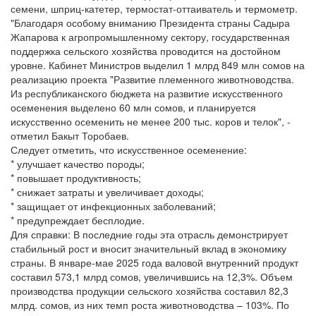
семени, шприц-катетер, термостат-оттаиватель и термометр.
"Благодаря особому вниманию Президента страны Садыра
Жапарова к агропромышленному сектору, государственная
поддержка сельского хозяйства проводится на достойном
уровне. Кабинет Министров выделил 1 млрд 849 млн сомов на
реализацию проекта "Развитие племенного животноводства.
Из республиканского бюджета на развитие искусственного
осеменения выделено 60 млн сомов, и планируется
искусственно осеменить не менее 200 тыс. коров и телок", -
отметил Бакыт Торобаев.
Следует отметить, что искусственное осеменение:
* улучшает качество породы;
* повышает продуктивность;
* снижает затраты и увеличивает доходы;
* защищает от инфекционных заболеваний;
* предупреждает бесплодие.
Для справки: В последние годы эта отрасль демонстрирует
стабильный рост и вносит значительный вклад в экономику
страны. В январе-мае 2025 года валовой внутренний продукт
составил 573,1 млрд сомов, увеличившись на 12,3%. Объем
производства продукции сельского хозяйства составил 82,3
млрд. сомов, из них темп роста животноводства – 103%. По