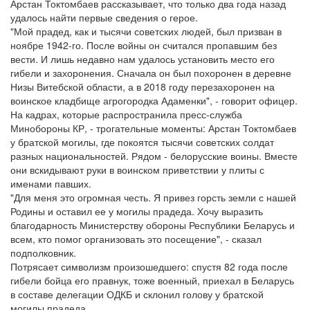
Арстан Токтомбаев рассказывает, что только два года назад
удалось найти первые сведения о герое.
"Мой прадед, как и тысячи советских людей, был призван в
ноябре 1942-го. После войны он считался пропавшим без
вести. И лишь недавно нам удалось установить место его
гибели и захоронения. Сначала он был похоронен в деревне
Низы Витебской области, а в 2018 году перезахоронен на
воинское кладбище агрогородка Адаменки", - говорит офицер.
На кадрах, которые распространила пресс-служба
Минобороны КР, - трогательные моменты: Арстан Токтомбаев
у братской могилы, где покоятся тысячи советских солдат
разных национальностей. Рядом - белорусские воины. Вместе
они вскидывают руки в воинском приветствии у плиты с
именами павших.
"Для меня это огромная честь. Я привез горсть земли с нашей
Родины и оставил ее у могилы прадеда. Хочу выразить
благодарность Министерству обороны Республики Беларусь и
всем, кто помог организовать это посещение", - сказал
подполковник.
Потрясает символизм произошедшего: спустя 82 года после
гибели бойца его правнук, тоже военный, приехал в Беларусь
в составе делегации ОДКБ и склонил голову у братской
могилы прадеда.