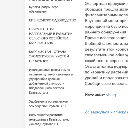
Экспортная продукция
Куплю/Продам-Агро
образцов прошли эксп
объявления
фитосанитарным норма
Внутренний мониторин
БИЗНЕС-КУРС САДОВОДСТВО
мероприятий было исс
ПРИОРИТЕТНЫЕ
раннего обнаружения в
НАПРАВЛЕНИЯ В РАЗВИТИИ
Прочие исследования:
СЕЛЬСКОГО ХОЗЯЙСТВА
В общей сложности, за
КЫРГЫЗСТАНА
результате этой кроп
КЫРГЫЗСТАН - СТРАНА
своевременное обнару
ЭКОЛОГИЧЕСКИ ЧИСТОЙ
хозяйство от серьезно
ПРОДУКЦИИ
Эта статистика подче
Исследование рынка семян
по карантину растени
овощных культур, саженцев и
урожай и продовольст
удобрений в цепочке
Сообщи свою новость:
добавленной стоимости
плодоовощного сектора
Кыргызстана
Источник:
vb.kg
Удобрения в органическом
земледелии Наумов В. П.
<< вернуться к списку
Возможности развития
яководства в Кыргызстане.
Доклад Наумова В.П.