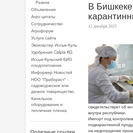
Разное
В Бишкеке
Объявления
карантинн
Агро-цитаты
Сотрудничество
12 декабря 2025
Агрофорум
Услуги сайта
Экокластер Иссык-Куль
Удобрения Calpia KG
Иссык-Кульский БИО
плодопитомник
Информер Новостей
НОО "Приборист" -
садоводческое или
дачное товарищество.
Капельное
оборудование и
свидетельствует об ин
тепличная пленка.
внутри республики.
Импорт под контролем
подкарантинной проду
на недопущение прони
Полезные ссылки