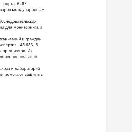
кспорта. 6467
товаров международным
 обследовательских
ым для мониторинга и
рганизаций и граждан.
спертиз - 45 936. В
х организмов. Их
ественное сельское
ьхоза и лабораторий
лия помогают защитить