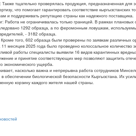
: Также тщательно проверялась продукция, предназначенная для э
ертизу, что помогает гарантировать соответствие кыргызстанских 
м и поддерживать репутацию страны как надежного поставщика.
г: Работа не ограничивалась только границей. В рамках плановых
ледовано 1292 образца, а по феромонным ловушкам, используем
редителей, - 3182 образца.
 Кроме того, 602 образца были проверены по заявкам различных о
 11 месяцев 2025 года было проведено колоссальное количество эк
отливой работы специалисты выявили 16 видов карантинных вредны
жение и принятие соответствующих мер позволяют защитить отеч
го экономического ущерба.
ркивает, насколько важна и непрерывна работа сотрудников Минсел
й в обеспечении биологической безопасности Кыргызстана. Их уси
венную корзину каждого жителя нашей страны.
 новостей