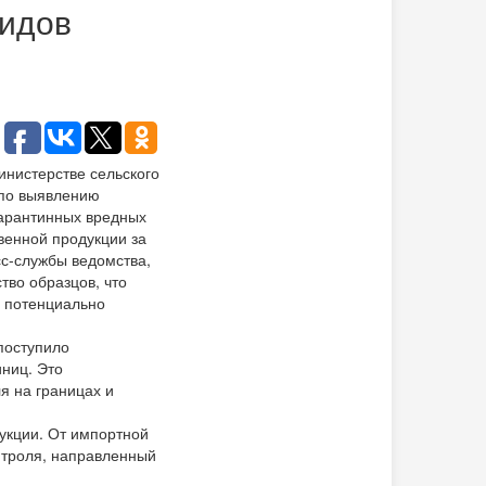
видов
инистерстве сельского
 по выявлению
карантинных вредных
венной продукции за
сс-службы ведомства,
тво образцов, что
е потенциально
поступило
иниц. Это
я на границах и
укции. От импортной
нтроля, направленный