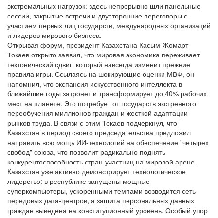
экстремальных нагрузок: здесь непрерывно шли панельные
сессии, закрытые встречи и двусторонние переговоры с
участием первых лиц государств, международных организаций
и лидеров мирового бизнеса.
Открывая форум, президент Казахстана Касым-Жомарт
Токаев открыто заявил, что мировая экономика переживает
тектонический сдвиг, который навсегда изменит прежние
правила игры. Ссылаясь на шокирующие оценки МВФ, он
напомнил, что экспансия искусственного интеллекта в
ближайшие годы затронет и трансформирует до 40% рабочих
мест на планете. Это потребует от государств экстренного
переобучения миллионов граждан и жесткой адаптации
рынков труда. В связи с этим Токаев подчеркнул, что
Казахстан в период своего председательства предложил
направить всю мощь ИИ-технологий на обеспечение "четырех
свобод" союза, что позволит радикально поднять
конкурентоспособность стран-участниц на мировой арене.
Казахстан уже активно демонстрирует технологическое
лидерство: в республике запущены мощные
суперкомпьютеры, ускоренными темпами возводится сеть
передовых дата-центров, а защита персональных данных
граждан выведена на конституционный уровень. Особый упор