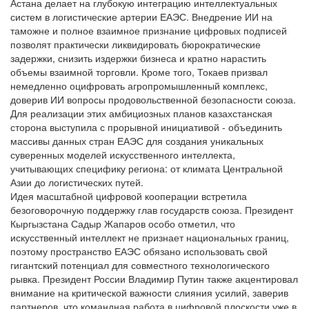
Астана делает на глубокую интеграцию интеллектуальных
систем в логистические артерии ЕАЭС. Внедрение ИИ на
таможне и полное взаимное признание цифровых подписей
позволят практически ликвидировать бюрократические
задержки, снизить издержки бизнеса и кратно нарастить
объемы взаимной торговли. Кроме того, Токаев призвал
немедленно оцифровать агропромышленный комплекс,
доверив ИИ вопросы продовольственной безопасности союза.
Для реализации этих амбициозных планов казахстанская
сторона выступила с прорывной инициативой - объединить
массивы данных стран ЕАЭС для создания уникальных
суверенных моделей искусственного интеллекта,
учитывающих специфику региона: от климата Центральной
Азии до логистических путей.
Идея масштабной цифровой кооперации встретила
безоговорочную поддержку глав государств союза. Президент
Кыргызстана Садыр Жапаров особо отметил, что
искусственный интеллект не признает национальных границ,
поэтому пространство ЕАЭС обязано использовать свой
гигантский потенциал для совместного технологического
рывка. Президент России Владимир Путин также акцентировал
внимание на критической важности слияния усилий, заверив
партнеров, что командная работа в цифровой плоскости уже в