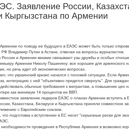
ЭС. Заявление России, Казахст
и Кыргызстана по Армении
 Армении по поводу ее будущего в ЕАЭС может быть только откров
т РФ Владимир Путин в Астане, отвечая на вопросы журналистов.
ы России и Армении веками связывают узы дружбы и особых отнош
премьеру Армении Николу Пашиняну: все хорошее для армянского н
и, но речь идет об экономических вопросах.
ил, что украинский кризис начался с похожей ситуации. Если Арме
а, интеграцию с ней "объективно придется свернуть". Для гражда
 действовать обычные требования к мигрантам, а повышение цен н
отере как минимум 14 процентов ее ВВП.
овместное заявление лидеров ЕАЭС о планах Армении вступить в 
России, Казахстана, Беларуси и Кыргызстана приняли совместное з
лижению с Европейским союзом.
, что подготовка к вступлению в ЕС несет "серьезные риски для эк
ЕАЭС.
 необходимости проведения в Республике Армения в возможно кор