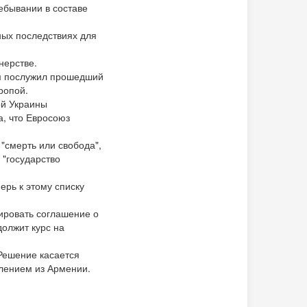
ебывании в составе
ных последствиях для
нерстве.
ом послужил прошедший
ропой.
ой Украины
, что Евросоюз
"смерть или свобода",
 "государство
ерь к этому списку
ировать соглашение о
должит курс на
Решение касается
влением из Армении.