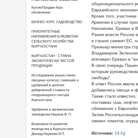
общенационального ре
Куплю/Продам-Агро
Евразийского экономич
объявления
Кроме того, участники
Армении в случае при
БИЗНЕС-КУРС САДОВОДСТВО
Напомним, Ереван и В
ПРИОРИТЕТНЫЕ
Ранее власти России 
НАПРАВЛЕНИЯ В РАЗВИТИИ
в стране саммит ЕС, 
СЕЛЬСКОГО ХОЗЯЙСТВА
Премьер-министра стр
КЫРГЫЗСТАНА
Владимиром Зеленским
КЫРГЫЗСТАН - СТРАНА
втягивает Ереван в "а
ЭКОЛОГИЧЕСКИ ЧИСТОЙ
В свою очередь Пашиня
ПРОДУКЦИИ
которым руководствова
Исследование рынка семян
свободы".
овощных культур, саженцев и
В ответ Россия ввела 
удобрений в цепочке
добавились овощи и ф
добавленной стоимости
Также стало известно
плодоовощного сектора
Кыргызстана
поставках газа, нефт
сближение с Европейс
Удобрения в органическом
Затем Россельхознадз
земледелии Наумов В. П.
свежих томатов, огурц
Возможности развития
яководства в Кыргызстане.
Источник:
24.kg
Доклад Наумова В.П.