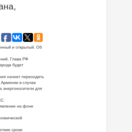
ана,
енный и открытый. Об
ений. Глава РФ
арода будет
ния начнет переходить
н Армении в случае
а энергоносители для
ЕС.
аявление на фоне
ономической
откие сроки