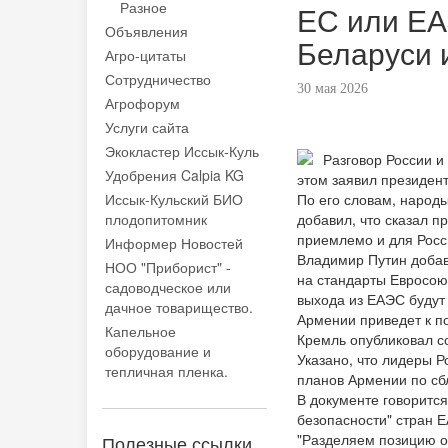
Разное
ЕС или ЕА
Объявления
Беларуси 
Агро-цитаты
Сотрудничество
30 мая 2026
Агрофорум
Услуги сайта
Экокластер Иссык-Куль
Разговор России и
Удобрения Calpia KG
этом заявил президен
Иссык-Кульский БИО
По его словам, народ
плодопитомник
добавил, что сказал 
приемлемо и для Росси
Информер Новостей
Владимир Путин добав
НОО "Приборист" -
на стандарты Евросоюз
садоводческое или
выхода из ЕАЭС будут
дачное товарищество.
Армении приведет к п
Капельное
Кремль опубликовал с
оборудование и
Указано, что лидеры 
тепличная пленка.
планов Армении по сб
В документе говорится
безопасности" стран 
"Разделяем позицию о
Полезные ссылки