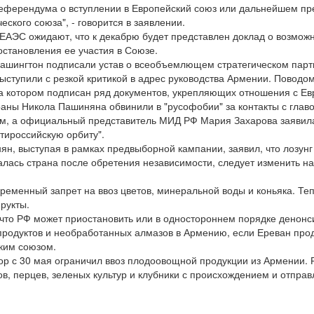
ферендума о вступлении в Европейский союз или дальнейшем пр
еского союза", - говорится в заявлении.
 ЕАЭС ожидают, что к декабрю будет представлен доклад о возмож
остановления ее участия в Союзе.
ашингтон подписали устав о всеобъемлющем стратегическом парт
выступили с резкой критикой в адрес руководства Армении. Повод
на котором подписан ряд документов, укрепляющих отношения с Ев
аны Никола Пашиняна обвинили в "русофобии" за контакты с глав
, а официальный представитель МИД РФ Мария Захарова заявила
нтироссийскую орбиту".
н, выступая в рамках предвыборной кампании, заявил, что лозунг 
лась страна после обретения независимости, следует изменить на
временный запрет на ввоз цветов, минеральной воды и коньяка. Теп
рукты.
, что РФ может приостановить или в одностороннем порядке денонс
епродуктов и необработанных алмазов в Армению, если Ереван про
ким союзом.
ор с 30 мая ограничил ввоз плодоовощной продукции из Армении. 
ов, перцев, зеленых культур и клубники с происхождением и отпра