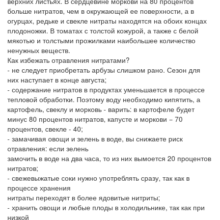
верхних листьях. В сердцевине моркови на 80 процентов
больше нитратов, чем в окружающей ее поверхности, а в
огурцах, редьке и свекле нитраты находятся на обоих концах
плодоножки. В томатах с толстой кожурой, а также с белой
мякотью и толстыми прожилками наибольшее количество
ненужных веществ.
Как избежать отравления нитратами?
- не следует приобретать арбузы слишком рано. Сезон для
них наступает в конце августа;
- содержание нитратов в продуктах уменьшается в процессе
тепловой обработки. Поэтому воду необходимо кипятить, а
картофель, свеклу и морковь - варить: в картофеле будет
минус 80 процентов нитратов, капусте и моркови − 70
процентов, свекле - 40;
- замачивая овощи и зелень в воде, вы снижаете риск
отравления: если зелень
замочить в воде на два часа, то из них вымоется 20 процентов
нитратов;
- свежевыжатые соки нужно употреблять сразу, так как в
процессе хранения
нитраты переходят в более ядовитые нитриты;
- хранить овощи и любые плоды в холодильнике, так как при
низкой