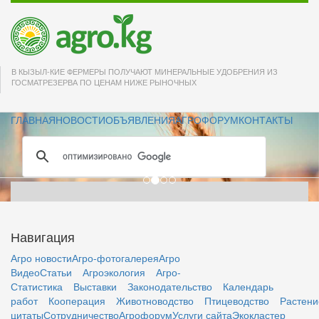
Друзья! Пусть успех
В КЫЗЫЛ-КИЕ ФЕРМЕРЫ ПОЛУЧАЮТ МИНЕРАЛЬНЫЕ УДОБРЕНИЯ ИЗ
сопутствует всем
ГОСМАТРЕЗЕРВА ПО ЦЕНАМ НИЖЕ РЫНОЧНЫХ
Вашим начинаниям
ГЛАВНАЯ
НОВОСТИ
ОБЪЯВЛЕНИЯ
АГРОФОРУМ
КОНТАКТЫ
всегда и во всём!
Навигация
Агро новости
Агро-фотогалерея
Агро
Видео
Статьи
Агроэкология
Агро-
Статистика
Выставки
Законодательство
Календарь
работ
Кооперация
Животноводство
Птицеводство
Растени
цитаты
Сотрудничество
Агрофорум
Услуги сайта
Экокластер