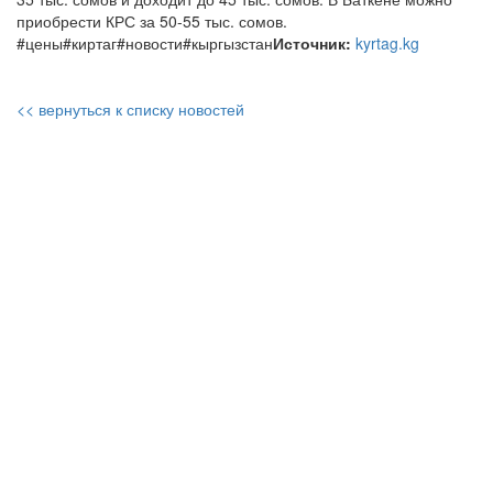
приобрести КРС за 50-55 тыс. сомов.
#цены#киртаг#новости#кыргызстан
Источник:
kyrtag.kg
<< вернуться к списку новостей