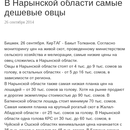
В Нарынской области самые
дешевые овцы
26 сентября 2014
Бишкек. 26 сентября. КирТАГ - Бакыт Толканов. Согласно
мониторингу цен на живой скот, проведенному министерством
сельского хозяйства и мелиорации, самые низкие цены на
овец сложились в Нарынской области.
Овцы в Нарынской области стоят от 4 тыс. до 9 тыс. сомов за
голову, в остальных областях - от 5 до 16 тыс. сомов, в
зависимости от региона.
В Нарынской области также самая низкая планка цен на
лошадей – от 30 тыс. сомов за голову. Хотя на рынке продают
и дорогие экземпляры стоимостью до 90 тыс. сомов. В
Баткенской области лошадь стоит минимум 70 тыс. сомов.
Самая нижняя планка на крупный рогатый скот в Жалал-
Абадской области - от 25 тыс. сомов за голову. В Нарынской
области одна голова КРС от 30 тыс. до 60 тыс. сомов, в
Чуйской и Ошской областях минимальная цена начинается с
35 тыс. сомов и доходит до 45 тыс. сомов. В Баткене можно