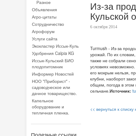
Разное
Из-за про
Объявления
Кульской 
Агро-цитаты
Сотрудничество
6 октября 2014
Агрофорум
Услуги сайта
Экокластер Иссык-Куль
Turmush - Из-за прод
Удобрения Calpia KG
урожай. По их словам,
Иссык-Кульский БИО
также не собрали сено
плодопитомник
условиях невозможно. 
его мокрым нельзя, пр
Информер Новостей
клубни, наоборот зако
НОО "Приборист" -
общем, погода в этом 
садоводческое или
сельчане.
Источник:
t
дачное товарищество.
Капельное
оборудование и
<< вернуться к списку
тепличная пленка.
Полезные ссылки