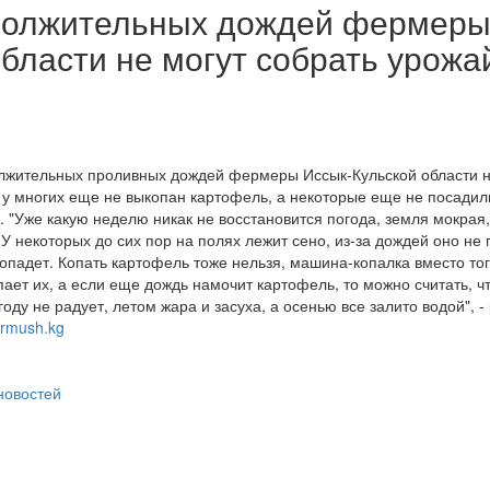
должительных дождей фермеры
области не могут собрать урожа
олжительных проливных дождей фермеры Иссык-Кульской области н
 у многих еще не выкопан картофель, а некоторые еще не посадили
. "Уже какую неделю никак не восстановится погода, земля мокрая, 
У некоторых до сих пор на полях лежит сено, из-за дождей оно не 
опадет. Копать картофель тоже нельзя, машина-копалка вместо тог
пает их, а если еще дождь намочит картофель, то можно считать, ч
году не радует, летом жара и засуха, а осенью все залито водой", 
urmush.kg
 новостей