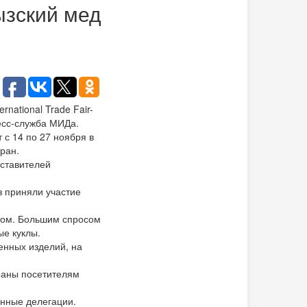
ызский мед
national Trade Fair-
есс-служба МИДа.
 с 14 по 27 ноября в
ран.
дставителей
з приняли участие
том. Большим спросом
ые куклы.
енных изделий, на
раны посетителям
анные делегации.