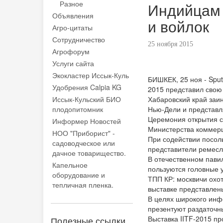
Разное
Индийцам 
Объявления
и войлок
Агро-цитаты
Сотрудничество
25 ноября 2015
Агрофорум
Услуги сайта
Экокластер Иссык-Куль
БИШКЕК, 25 ноя - Sputn
Удобрения Calpia KG
2015 представил свою
Иссык-Кульский БИО
Хабаровский край заин
плодопитомник
Нью-Дели и представл
Церемония открытия с
Информер Новостей
Министерства коммерц
НОО "Приборист" -
При содействии посоль
садоводческое или
представители ремесл
дачное товарищество.
В отечественном пави
Капельное
пользуются головные 
оборудование и
ТПП КР: москвичи охо
тепличная пленка.
выставке представлен
В целях широкого инф
презентуют раздаточн
Выставка IITF-2015 п
Полезные ссылки