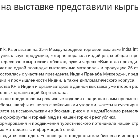
на выставке представили кырг
ik. Кыргызстан на 35-й Международной торговой выставке India Inter
 уникальную продукцию, которая поразила индийцев, сообщает пр
тересован в кыргызских яблоках, луке и черешнеВыставка проходит
яет на одной площадке выставочные материалы и продукцию 26 ст
остоялась с участием президента Индии Пранаба Мукхерджи, пре
ии и промышленности Индии, а также дипломатического корпуса.
ства КР в Индии и организаторов в данной выставке уже второй ра
енных организаций Кыргызстана.
льоне представлены различные изделия с национальным орнамен
уборы, шарфы из шелка с войлочными узорами, жакеты и сувенирн
тятся за иссык-кульскими яблоками, рисом и медомПомимо ремесл
ы сухофрукты и горный мед из нашей горной республики.
ормирования и продвижения туристического потенциала нашей ст
ые материалы с информацией о ней.
роводится ежегодно. Ее посещают представители бизнеса и иностр