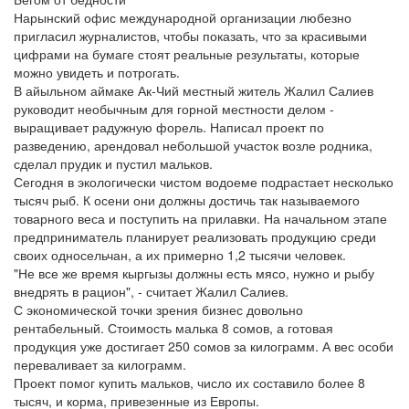
Нарынский офис международной организации любезно
пригласил журналистов, чтобы показать, что за красивыми
цифрами на бумаге стоят реальные результаты, которые
можно увидеть и потрогать.
В айыльном аймаке Ак-Чий местный житель Жалил Салиев
руководит необычным для горной местности делом -
выращивает радужную форель. Написал проект по
разведению, арендовал небольшой участок возле родника,
сделал прудик и пустил мальков.
Сегодня в экологически чистом водоеме подрастает несколько
тысяч рыб. К осени они должны достичь так называемого
товарного веса и поступить на прилавки. На начальном этапе
предприниматель планирует реализовать продукцию среди
своих односельчан, а их примерно 1,2 тысячи человек.
"Не все же время кыргызы должны есть мясо, нужно и рыбу
внедрять в рацион", - считает Жалил Салиев.
С экономической точки зрения бизнес довольно
рентабельный. Стоимость малька 8 сомов, а готовая
продукция уже достигает 250 сомов за килограмм. А вес особи
переваливает за килограмм.
Проект помог купить мальков, число их составило более 8
тысяч, и корма, привезенные из Европы.