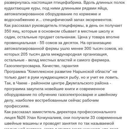
развернулась настоящая птицефабрика. Вдоль длинных полок
кудахтающие куры, под ними длинными рядами яйца,
автоматизированное оборудование по кормежке и
водоснабжению и... специфический запах экскрементов.
Как рассказал руководитель птицефермы, в день он получает
350 яиц, которые в основном сбывает в местные школу и
садик, остальные продает сельчанам. Цена у товара вполне
провинциальная - 55 сомов за десяток. На организацию
автоматизированной фермы ушло менее 300 тысяч сомов, из
которых 205 тысяч дала международная организация,
остальные - вклад местных властей и самого фермера.
Газоэлектросварка. Качество, гарантия
Программа "Комплексное развитие Нарынской области" не
только дает в руки нуждающимся рыбу, но и учит ее ловить.
Так, в Чаеке - районном центре Джумгальского района -
программа закупила новейшие книги и современное
оборудование по обучению газоэлектросварке и швейному
делу, наиболее востребованным сейчас рабочим
профессиям.
Как рассказал заместитель директора профессионального
лицея №26 Улан Кочкуналиев, они получили 33 современные
швейные машины и проводят занятия по так называемой
модульной системе, когда в группе мало учеников, что дает