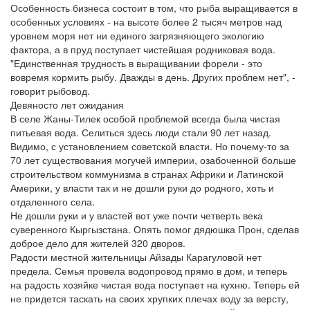
Особенность бизнеса состоит в том, что рыба выращивается в
особенных условиях - на высоте более 2 тысяч метров над
уровнем моря нет ни единого загрязняющего экологию
фактора, а в пруд поступает чистейшая родниковая вода.
"Единственная трудность в выращивании форели - это
вовремя кормить рыбу. Дважды в день. Других проблем нет", -
говорит рыбовод.
Девяносто лет ожидания
В селе Жаны-Тилек особой проблемой всегда была чистая
питьевая вода. Селиться здесь люди стали 90 лет назад.
Видимо, с установлением советской власти. Но почему-то за
70 лет существования могучей империи, озабоченной больше
строительством коммунизма в странах Африки и Латинской
Америки, у власти так и не дошли руки до родного, хоть и
отдаленного села.
Не дошли руки и у властей вот уже почти четверть века
суверенного Кыргызстана. Опять помог дядюшка Прон, сделав
доброе дело для жителей 320 дворов.
Радости местной жительницы Айзады Карагуловой нет
предела. Семья провела водопровод прямо в дом, и теперь
на радость хозяйке чистая вода поступает на кухню. Теперь ей
не придется таскать на своих хрупких плечах воду за версту,