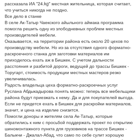
рассказала ИА "24.kg" местная жительница, которая считает,
что учиться никогда не поздно.
Все дело в станке
В селе Ак-Татыр Чаекского айыльного аймака программа
помогла решить одну из злободневных проблем местных
производителей мебели.
Оказывается, на территории района есть около 20 цехов по
производству мебели. Но из-за отсутствия одного форматно-
раскроечного станка для заготовки материалов им
приходилось ехать аж в Бишкек. С учетом дальности
расстояния и разбитой дороги, ведущей до трассы Бишкек -
Торугарт, стоимость продукции местных мастеров резко
увеличивалась.
Радость владельца цеха форматно-раскроечных услуг
Руслана Абдыкадырова понять можно: теперь все мебельщики
района будут приезжать к нему. Да и для покупателей выгода.
Если не придется ехать в Бишкек для раскройки материалов,
значит, и цена на изделие снизится.
Помогли доноры и жителям села Ак-Татыр, которые
обратились к ним с просьбой поддержать проект по открытию
шиномонтажного пункта для грузовиков на трассе Бишкек -
Балыкчи - Джалал-Абад, что само по себе сулит хорошую