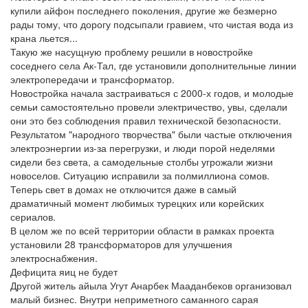
купили айфон последнего поколения, другие же безмерно
рады тому, что дорогу подсыпали гравием, что чистая вода из
крана льется...
Такую же насущную проблему решили в новостройке
соседнего села Ак-Тал, где установили дополнительные линии
электропередачи и трансформатор.
Новостройка начала застраиваться с 2000-х годов, и молодые
семьи самостоятельно провели электричество, увы, сделали
они это без соблюдения правил технической безопасности.
Результатом "народного творчества" были частые отключения
электроэнергии из-за перегрузки, и люди порой неделями
сидели без света, а самодельные столбы угрожали жизни
новоселов. Ситуацию исправили за полмиллиона сомов.
Теперь свет в домах не отключится даже в самый
драматичный момент любимых турецких или корейских
сериалов.
В целом же по всей территории области в рамках проекта
установили 28 трансформаторов для улучшения
электроснабжения.
Дефицита яиц не будет
Другой житель айыла Угут Анарбек Мааданбеков организовал
малый бизнес. Внутри неприметного саманного сарая