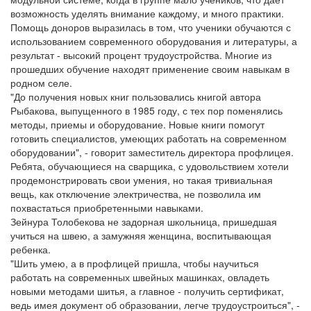
возможность уделять внимание каждому, и много практики.
Помощь доноров выразилась в том, что ученики обучаются с
использованием современного оборудования и литературы, а
результат - высокий процент трудоустройства. Многие из
прошедших обучение находят применение своим навыкам в
родном селе.
"До получения новых книг пользовались книгой автора
Рыбакова, выпущенного в 1985 году, с тех пор поменялись
методы, приемы и оборудование. Новые книги помогут
готовить специалистов, умеющих работать на современном
оборудовании", - говорит заместитель директора профлицея.
Ребята, обучающиеся на сварщика, с удовольствием хотели
продемонстрировать свои умения, но такая тривиальная
вещь, как отключение электричества, не позволила им
похвастаться приобретенными навыками.
Зейнура Толобекова не задорная школьница, пришедшая
учиться на швею, а замужняя женщина, воспитывающая
ребенка.
"Шить умею, а в профлицей пришла, чтобы научиться
работать на современных швейных машинках, овладеть
новыми методами шитья, а главное - получить сертификат,
ведь имея документ об образовании, легче трудоустроиться", -