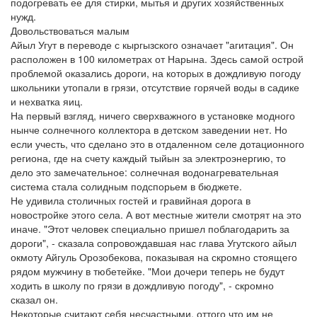
подогревать ее для стирки, мытья и других хозяйственных
нужд.
Довольствоваться малым
Айыл Угут в переводе с кыргызского означает "агитация". Он
расположен в 100 километрах от Нарына. Здесь самой острой
проблемой оказались дороги, на которых в дождливую погоду
школьники утопали в грязи, отсутствие горячей воды в садике
и нехватка яиц.
На первый взгляд, ничего сверхважного в установке модного
нынче солнечного коллектора в детском заведении нет. Но
если учесть, что сделано это в отдаленном селе дотационного
региона, где на счету каждый тыйын за электроэнергию, то
дело это замечательное: солнечная водонагревательная
система стала солидным подспорьем в бюджете.
Не удивила столичных гостей и гравийная дорога в
новостройке этого села. А вот местные жители смотрят на это
иначе. "Этот человек специально пришел поблагодарить за
дороги", - сказала сопровождавшая нас глава Угутского айыл
окмоту Айгуль Орозобекова, показывая на скромно стоящего
рядом мужчину в тюбетейке. "Мои дочери теперь не будут
ходить в школу по грязи в дождливую погоду", - скромно
сказал он.
Некоторые считают себя несчастными, оттого что им не