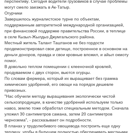
перспективу. Сегодня водители грузовиков в случае проблемы
могут смело заезжать в Ак-Татыр.
Огурчики
Завершилось журналистское турне по объектам,
поддержанным авторитетной международной организацией,
при финансовой поддержке правительства России, в теплице
в селе Кызыл-Жылдыз Джумгальского района.
Местный житель Талант Таштанов не без гордости
продемонстрировал свое детище, построенное в основном на
деньги доноров, правда и свои кровные вложил, и айыл окмоту
помог.
В довольно теплом помещении с клееночной кровлей,
продуваемом с двух сторон, вьются огурцы.
По словам фермера, который их выращивает без грамма
химических удобрений, его овощи на порядок дешевле
привозных.
"Нас обучили методу выращивания экологически чистой
сельхозпродукции, в качестве удобрений используем только
навоз, землю тоже обработал специальным методом. Сначала
уложил 30 сантиметров самана, затем 20 сантиметров
чернозема", - рассказывает он подробности.
В планах у трудолюбивого овощевода построить еще одну
теплицу, чтобы в будущем полностью обеспечивать местными