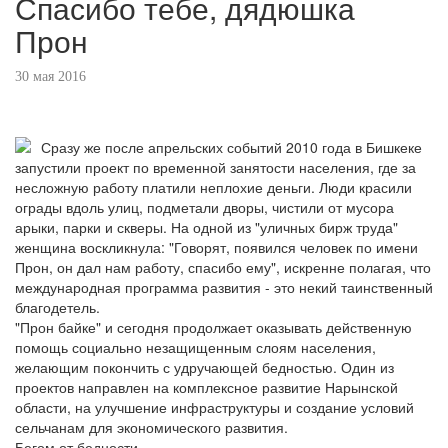
Спасибо тебе, дядюшка
Прон
30 мая 2016
Сразу же после апрельских событий 2010 года в Бишкеке
запустили проект по временной занятости населения, где за
несложную работу платили неплохие деньги. Люди красили
ограды вдоль улиц, подметали дворы, чистили от мусора
арыки, парки и скверы. На одной из "уличных бирж труда"
женщина воскликнула: "Говорят, появился человек по имени
Прон, он дал нам работу, спасибо ему", искренне полагая, что
международная программа развития - это некий таинственный
благодетель.
"Прон байке" и сегодня продолжает оказывать действенную
помощь социально незащищенным слоям населения,
желающим покончить с удручающей бедностью. Один из
проектов направлен на комплексное развитие Нарынской
области, на улучшение инфраструктуры и создание условий
сельчанам для экономического развития.
Бегом от бедности