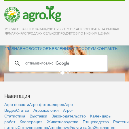
Друзья! Пусть успех
МЭРИЯ ОША РЕШИЛА КАЖДУЮ СУББОТУ ОРГАНИЗОВЫВАТЬ НА РЫНКАХ
сопутствует всем
ЯРМАРКУ-РАСПРОДАЖУ СЕЛЬХОЗПРОДУКТОВ ПО НИЗКИМ ЦЕНАМ
Вашим начинаниям
ГЛАВНАЯ
НОВОСТИ
ОБЪЯВЛЕНИЯ
АГРОФОРУМ
КОНТАКТЫ
всегда и во всём!
Навигация
Агро новости
Агро-фотогалерея
Агро
Видео
Статьи
Агроэкология
Агро-
Статистика
Выставки
Законодательство
Календарь
работ
Кооперация
Животноводство
Птицеводство
Растени
цитаты
Сотрудничество
Агрофорум
Услуги сайта
Экокластер